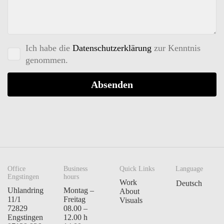
Ich habe die
Datenschutzerklärung
zur Kenntnis
genommen.
Office
Business
Quick Links
Language
Engstingen
hours
Work
Deutsch
Uhlandring
Montag –
About
11/1
Freitag
Visuals
72829
08.00 –
Engstingen
12.00 h