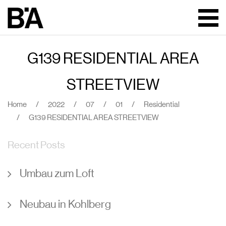
G139 RESIDENTIAL AREA
STREETVIEW
Home
/
2022
/
07
/
01
/
Residential
/
G139 RESIDENTIAL AREA STREETVIEW
Recent Posts
Umbau zum Loft
Neubau in Kohlberg