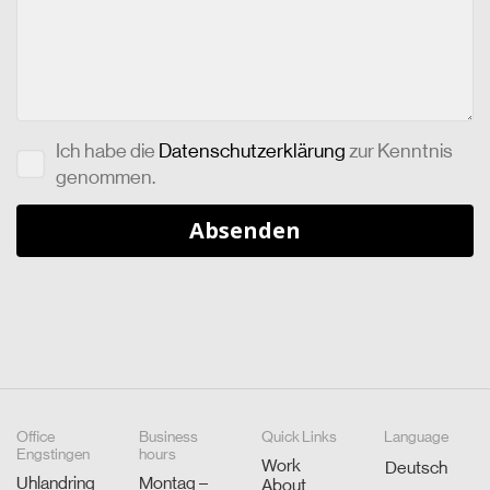
Ich habe die
Datenschutzerklärung
zur Kenntnis
genommen.
Office
Business
Quick Links
Language
Engstingen
hours
Work
Deutsch
Uhlandring
Montag –
About