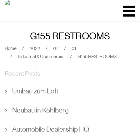
G155 RESTROOMS
Home
/
2022
/
07
/
01
/
Industrial & Commercial
/
G155 RESTROOMS
Recent Posts
Umbau zum Loft
Neubau in Kohlberg
Automobile Dealership HQ