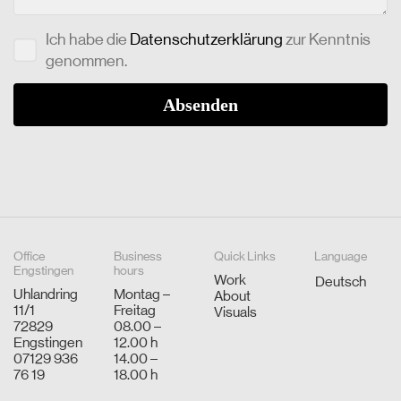
Ich habe die
Datenschutzerklärung
zur Kenntnis
genommen.
Office
Business
Quick Links
Language
Engstingen
hours
Work
Deutsch
Uhlandring
Montag –
About
11/1
Freitag
Visuals
72829
08.00 –
Engstingen
12.00 h
07129 936
14.00 –
76 19
18.00 h