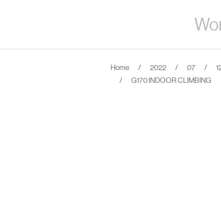
Wo
Home
/
2022
/
07
/
1
/
G170 INDOOR CLIMBING