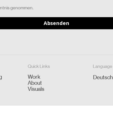
nntnis genommen.
Quick Links
Language
g
Work
Deutsc
About
Visuals