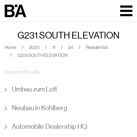
G231 SOUTH ELEVATION
Home
/
2023
/
11
/
24
/
Residential
/
G231 SOUTH ELEVATION
Recent Posts
Umbau zum Loft
Neubau in Kohlberg
Automobile Dealership HQ