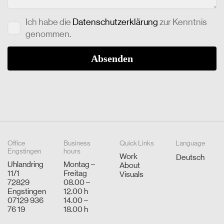
Ich habe die
Datenschutzerklärung
zur Kenntnis
genommen.
Office
Business
Quick Links
Language
Engstingen
hours
Work
Deutsch
Uhlandring
Montag –
About
11/1
Freitag
Visuals
72829
08.00 –
Engstingen
12.00 h
07129 936
14.00 –
76 19
18.00 h