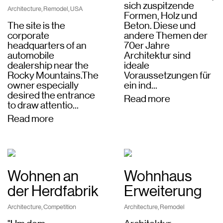
sich zuspitzende
Architecture
,
Remodel
,
USA
Formen, Holz und
The site is the
Beton. Diese und
corporate
andere Themen der
headquarters of an
70er Jahre
automobile
Architektur sind
dealership near the
ideale
Rocky Mountains.The
Voraussetzungen für
owner especially
ein ind...
desired the entrance
Read more
to draw attentio...
Read more
Wohnen an
Wohnhaus
der Herdfabrik
Erweiterung
Architecture
,
Competition
Architecture
,
Remodel