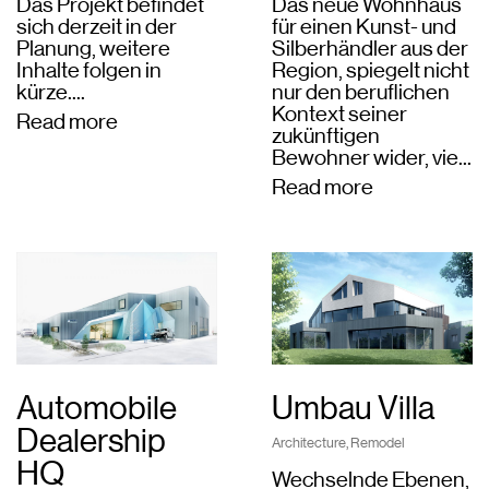
Das Projekt befindet
Das neue Wohnhaus
sich derzeit in der
für einen Kunst- und
Planung, weitere
Silberhändler aus der
Inhalte folgen in
Region, spiegelt nicht
kürze....
nur den beruflichen
Kontext seiner
Read more
zukünftigen
Bewohner wider, vie...
Read more
Automobile
Umbau Villa
Dealership
Architecture
,
Remodel
HQ
Wechselnde Ebenen,