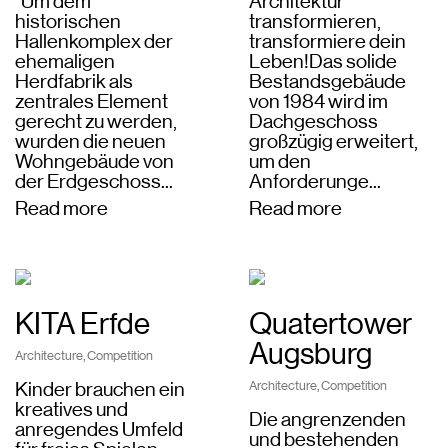
"Um dem
Architektur
historischen
transformieren,
Hallenkomplex der
transformiere dein
ehemaligen
Leben!Das solide
Herdfabrik als
Bestandsgebäude
zentrales Element
von 1984 wird im
gerecht zu werden,
Dachgeschoss
wurden die neuen
großzügig erweitert,
Wohngebäude von
um den
der Erdgeschoss...
Anforderunge...
Read more
Read more
KITA Erfde
Quatertower
Augsburg
Architecture
,
Competition
Kinder brauchen ein
Architecture
,
Competition
kreatives und
Die angrenzenden
anregendes Umfeld
und bestehenden