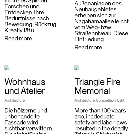
für freies Spielen,
Außenanlagen des
Forschen und
Neubaugebietes
Entdecken. Ihre
erheben sich zur
Bedürfnisse nach
Nagahamaallee leicht
Bewegung, Rückzug,
vom Weg- bzw.
Kreativität u...
Straßenniveau. Diese
Read more
Einfriedung ...
Read more
Wohnhaus
Triangle Fire
und Atelier
Memorial
Architecture
Architecture
,
Competition
,
USA
Die hölzerne und
More than 100 years
unbehandelte
ago, inadequate
Fassade wird
safety and labor laws
sichtbar verwittern.
resulted in the deadly